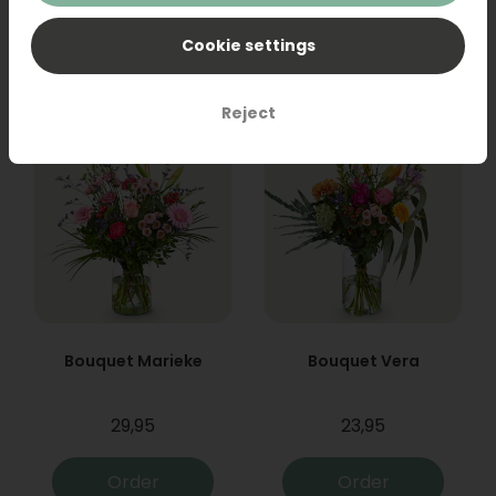
31,95
19,95
Cookie settings
Order
Order
Reject
Bouquet Marieke
Bouquet Vera
29,95
23,95
Order
Order