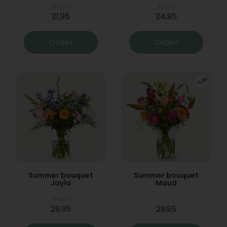
From
From
21,95
24,95
Order
Order
Summer bouquet
Summer bouquet
Jayla
Maud
From
29,95
29,95