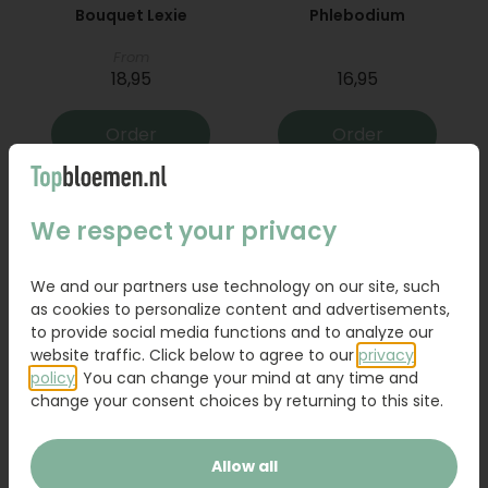
Bouquet Lexie
Phlebodium
From
18,95
16,95
Order
Order
We respect your privacy
We and our partners use technology on our site, such
as cookies to personalize content and advertisements,
to provide social media functions and to analyze our
website traffic. Click below to agree to our
privacy
policy
. You can change your mind at any time and
change your consent choices by returning to this site.
Bouquet Raya
Sanseveria
Allow all