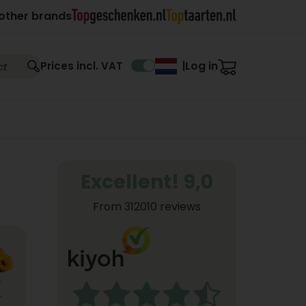
other brands
Log in
Prices incl. VAT
|
Excellent! 9,0
From 312010 reviews