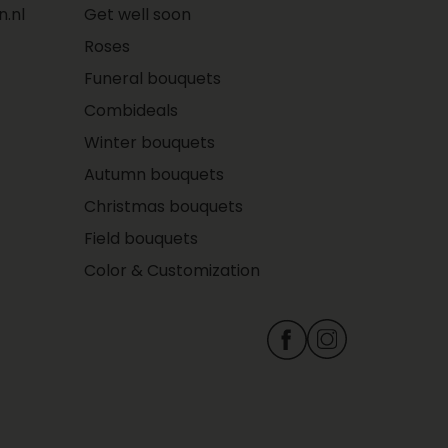
.nl
Get well soon
Roses
Funeral bouquets
Combideals
Winter bouquets
Autumn bouquets
Christmas bouquets
Field bouquets
Color & Customization