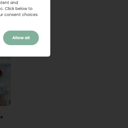
ntent and
c. Click below to
ur consent choices
Allow all
ne