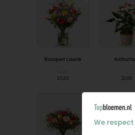
Bouquet Laurie
Anthuri
From
23,95
21,95
We respect 