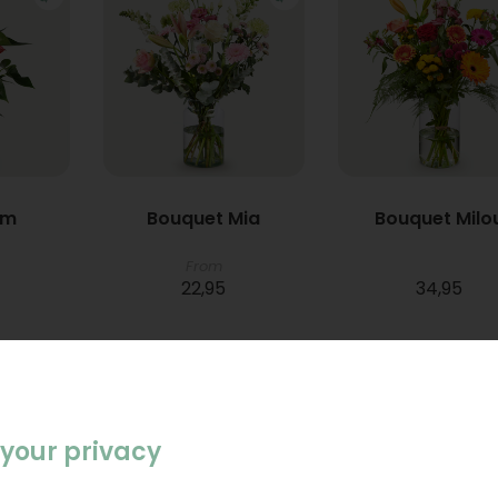
um
Bouquet Mia
Bouquet Milo
From
22,95
34,95
your privacy