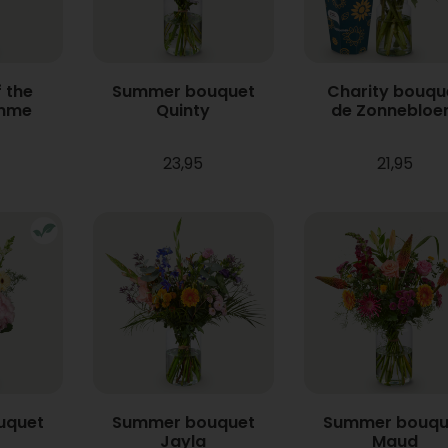
 the
Summer bouquet
Charity bouqu
mme
Quinty
de Zonneblo
23,95
21,95
uquet
Summer bouquet
Summer bouqu
Jayla
Maud