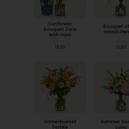
Sunflower
Bouquet of
bouquet Zora
month Pe
with vase
From
19,95
19,95
Zomerboeket
Summer bo
Femke
Luna