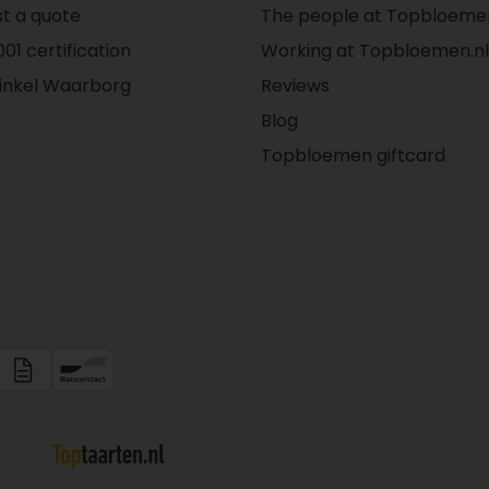
t a quote
The people at Topbloemen
01 certification
Working at Topbloemen.nl
inkel Waarborg
Reviews
Blog
Topbloemen giftcard