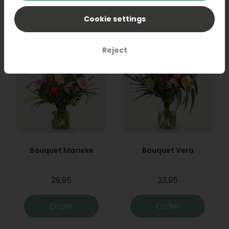
Order
Order
Cookie settings
Reject
Bouquet Marieke
Bouquet Vera
29,95
23,95
Order
Order