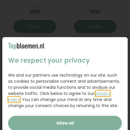
From
18,95
16,95
Order
Order
We respect your privacy
We and our partners use technology on our site, such
as cookies to personalize content and advertisements,
to provide social media functions and to analyze our
website traffic. Click below to agree to our
privacy
policy
. You can change your mind at any time and
Bouquet Raya
Sanseveria
change your consent choices by returning to this site.
31,95
19,95
Allow all