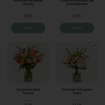
Summer bouquet
Charity bouquet de
Quinty
Zonnebloem
23,95
21,95
Order
Order
Zomerboeket
Summer bouquet
Femke
Luna
From
From