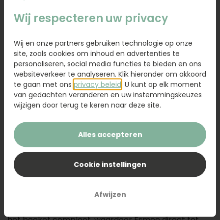
129,95
Wij respecteren uw privacy
Kaartje toevoegen
1,95
Wij en onze partners gebruiken technologie op onze
Voeg een kaart toe met jouw persoonlijke tekst
site, zoals cookies om inhoud en advertenties te
personaliseren, social media functies te bieden en ons
websiteverkeer te analyseren. Klik hieronder om akkoord
te gaan met ons
privacy beleid
. U kunt op elk moment
van gedachten veranderen en uw instemmingskeuzes
Voeg toe aan winkelwagen
wijzigen door terug te keren naar deze site.
Alles accepteren
Omschrijving
Sierlijke bloemen, zachte kleuren en een luchtige
Cookie instellingen
uitstraling komen samen in zijden boeket Esmee. De
combinatie van roze bloemen, fris groen en een
Afwijzen
opvallende magnolia zorgt voor een stijlvol geheel
met een natuurlijke uitstraling. De roze vaas maakt
het boeket compleet, waardoor Esmee direct tot