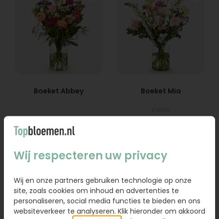
Boeket Abbey
Boeket Mia
Vanaf
29,95
22,95
Bestel
Bestel
Wij respecteren uw privacy
Wij en onze partners gebruiken technologie op onze
site, zoals cookies om inhoud en advertenties te
personaliseren, social media functies te bieden en ons
websiteverkeer te analyseren. Klik hieronder om akkoord