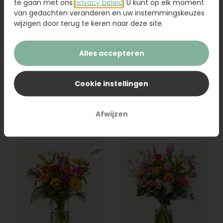
te gaan met ons
privacy beleid
. U kunt op elk moment
van gedachten veranderen en uw instemmingskeuzes
wijzigen door terug te keren naar deze site.
Alles accepteren
Boeket Vera
Boeket Laurie
Vanaf
Cookie instellingen
23,95
23,95
Bestel
Bestel
Afwijzen