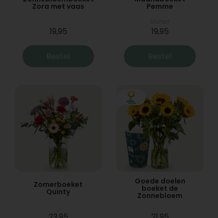
Zora met vaas
Pemme
Vanaf
19,95
19,95
Bestel
Bestel
Goede doelen
Zomerboeket
boeket de
Quinty
Zonnebloem
23,95
21,95