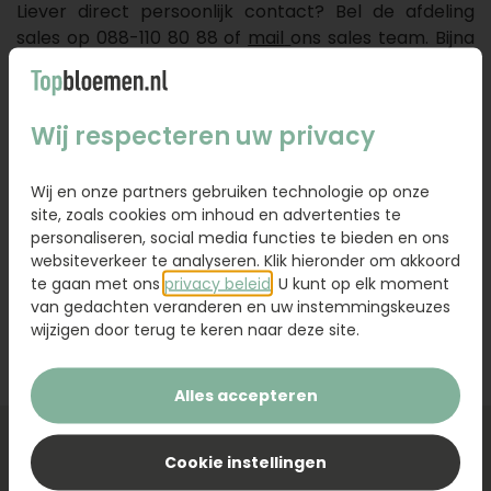
Liever direct persoonlijk contact? Bel de afdeling
sales op 088-110 80 88 of
mail
ons sales team. Bijna
alles is mogelijk.
Voordelen van Topbloemen.nl:
Wij respecteren uw privacy
Deskundig en persoonlijk advies
Personalisatie is mogelijk
Wij en onze partners gebruiken technologie op onze
Achteraf betalen middels een factuur
site, zoals cookies om inhoud en advertenties te
Altijd vers en de beste kwaliteit van de lokale
personaliseren, social media functies te bieden en ons
websiteverkeer te analyseren. Klik hieronder om akkoord
bloemist
te gaan met ons
privacy beleid
. U kunt op elk moment
van gedachten veranderen en uw instemmingskeuzes
Vraag hier je offerte aan
wijzigen door terug te keren naar deze site.
Alles accepteren
Cookie instellingen
Service & contact