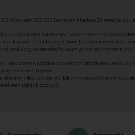
.0 door ruim 300.000 tevreden klanten. Zo weet je dat je 
rken we naar een duurzamer assortiment met recycleba
 van kweker tot ontvanger. Lees
hier
meer over onze aa
dt met zorg en aandacht bezorgd op het moment dat jij wi
bij Topbloemen worden boeketten altijd in een waterdic
ing mooi vers blijven.
oen er alles aan om jou blij te maken, óók als er iets nie
e met een
zakelijk account.
Super snelle
Persoonlijk