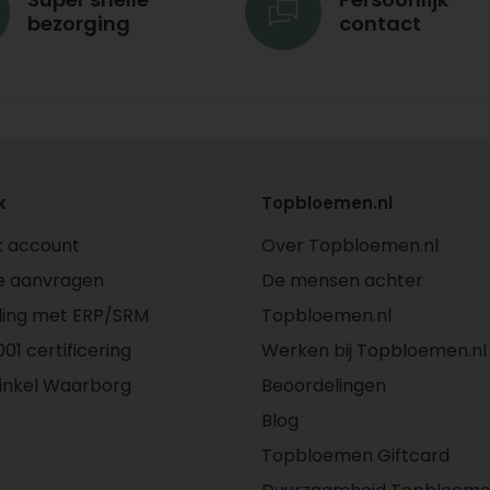
bezorging
contact
k
Topbloemen.nl
jk account
Over Topbloemen.nl
e aanvragen
De mensen achter
ling met ERP/SRM
Topbloemen.nl
01 certificering
Werken bij Topbloemen.nl
inkel Waarborg
Beoordelingen
Blog
Topbloemen Giftcard