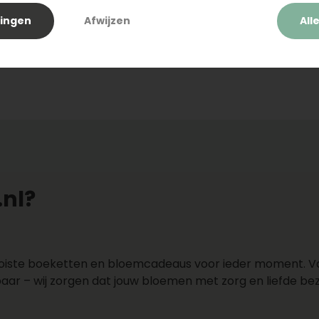
ntendienst) een nieuwe
verwisseld, waardoor 
boeket ontvangen.
Paul
verkeerde boeket op 
Henk
lingen
Afwijzen
All
Putte 4645Eh
Elst (Gld)
Topbloemen.nl is TOP.
verkeerde locatie is bez
1 dag geleden
1 dag geleden
Na telefonisch contact 
de betreffende medewe
aangeboden om de kos
te vergoeden en alsnog
troostboeket te late
bezorgen.
nl?
oiste boeketten en bloemcadeaus voor ieder moment. V
aar – wij zorgen dat jouw bloemen met zorg en liefde be