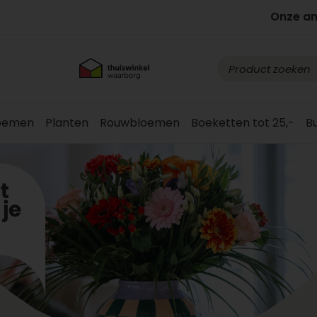
Onze a
loemen
Planten
Rouwbloemen
Boeketten tot 25,-
B