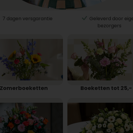
7 dagen versgarantie
Geleverd door eig
bezorgers
Zomerboeketten
Boeketten tot 25,-