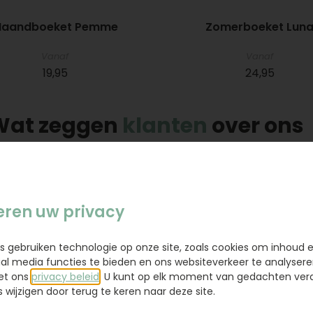
aandboeket Pemme
Zomerboeket Lun
Vanaf
Vanaf
19,95
24,95
Wat zeggen
klanten
over ons
Uitstekend! 9,0
Uit 312008 beoordelingen
eren uw privacy
10
s gebruiken technologie op onze site, zoals cookies om inhoud 
Buiten eenmaal vlug
Bij Topbloemen een
ial media functies te bieden en ons websiteverkeer te analysere
rslenste boeket, zijn de
rouwboeket besteld en 
et ons
privacy beleid
. U kunt op elk moment van gedachten ve
everde boeketten steeds
laten bezorgen bij d
wijzigen door terug te keren naar deze site.
. En voor die verslenste
uitvaartlocatie. E.e.a. 
ket (na contact met de
tijdens het proces ech