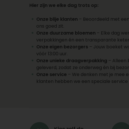
Hier zijn we elke dag trots op:
Onze blije klanten
– Beoordeeld met een 9
ons goed zit.
Onze duurzame bloemen
– Elke dag we
verpakkingen én een transparante keten
Onze eigen bezorgers
– Jouw boeket wor
vóór 13:00 uur.
Onze unieke draagverpakking
– Alleen 
geleverd, zodat ze onderweg én bij bezorg
Onze service
– We denken met je mee en d
klanten hebben we een speciale servic
Kies zelf de