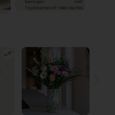
bezorgen met
Topbloemen.nl! Met slechts
drie stappen kun je een
prachtig boeket bestellen
en laten bezorgen, waar je
maar wilt.* Maak vandaag
nog iemand blij en laat je
bloemen bezorgen door
Topbloemen.nl!
Bloemen bezorgen in
Nederland
Waar kan ik online bloemen
bestellen? Bij
Topbloemen.nl natuurlijk!
Ons bloementeam stelt
met zorg jouw prachtige
boeket samen en onze