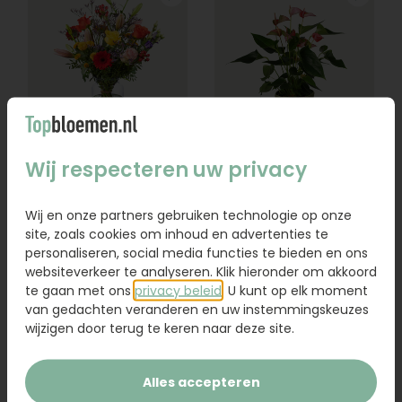
Wij respecteren uw privacy
Boeket Laurie
Anthurium
Vanaf
Wij en onze partners gebruiken technologie op onze
23,95
21,95
site, zoals cookies om inhoud en advertenties te
personaliseren, social media functies te bieden en ons
Bestel
Bestel
websiteverkeer te analyseren. Klik hieronder om akkoord
te gaan met ons
privacy beleid
. U kunt op elk moment
van gedachten veranderen en uw instemmingskeuzes
wijzigen door terug te keren naar deze site.
Alles accepteren