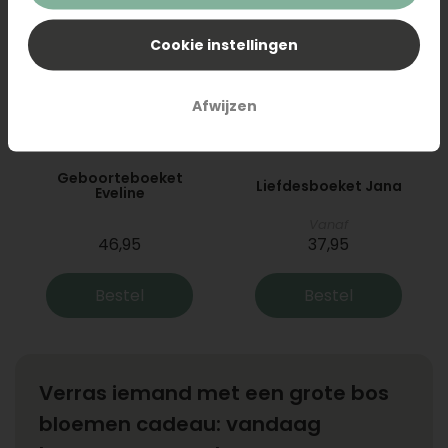
Cookie instellingen
Afwijzen
Geboorteboeket
Liefdesboeket Jana
Eveline
Vanaf
46,95
37,95
Bestel
Bestel
Verras iemand met een grote bos
bloemen cadeau: vandaag