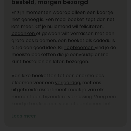
besteld, morgen bezorgd
Er zijn momenten waarop alleen een kaartje
niet genoeg is. Een mooi boeket zegt dan net
iets meer. Of je nu iemand wil feliciteren,
bedanken
of gewoon wilt verrassen met een
grote bos bloemen, een boeket als cadeau is
altijd een goed idee. Bij
Topbloemen
vind je de
mooiste boeketten die je eenvoudig online
kunt bestellen en laten bezorgen.
Van luxe boeketten tot een enorme bos
bloemen voor een
verjaardag
, met ons
uitgebreide assortiment maak je van elk
moment een bijzondere verrassing. Voeg een
kaartje toe, kies een vaas of combineer het
boeket met chocolade. Zo geef je een
Lees meer
complete en stijlvolle bos bloemen cadeau dat
perfect past bij elke gelegenheid.