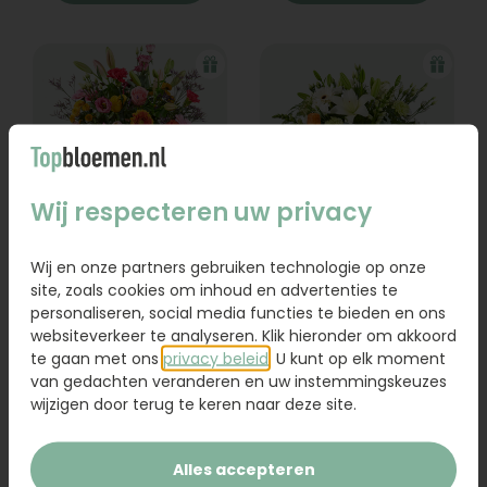
Wij respecteren uw privacy
Wij en onze partners gebruiken technologie op onze
Bedanktboeket
Trouwerijboeket
Jana
Sabine
site, zoals cookies om inhoud en advertenties te
personaliseren, social media functies te bieden en ons
Vanaf
websiteverkeer te analyseren. Klik hieronder om akkoord
41,95
64,95
te gaan met ons
privacy beleid
. U kunt op elk moment
van gedachten veranderen en uw instemmingskeuzes
Bestel
Bestel
wijzigen door terug te keren naar deze site.
Alles accepteren