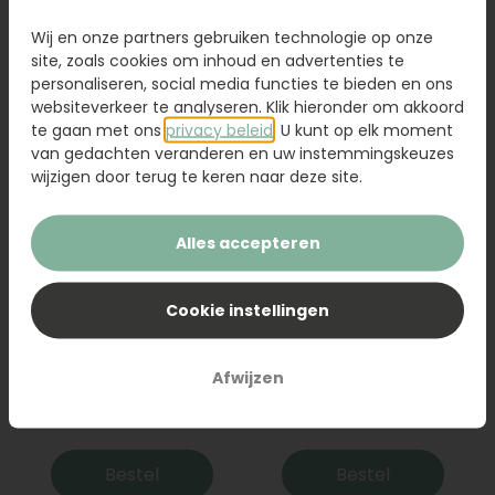
Wij en onze partners gebruiken technologie op onze
Bestel
Bestel
site, zoals cookies om inhoud en advertenties te
personaliseren, social media functies te bieden en ons
websiteverkeer te analyseren. Klik hieronder om akkoord
te gaan met ons
privacy beleid
. U kunt op elk moment
van gedachten veranderen en uw instemmingskeuzes
wijzigen door terug te keren naar deze site.
Alles accepteren
Cookie instellingen
Bouquet red roses
Funeral flowers
Afwijzen
Vanaf
Vanaf
89,95
99,95
Bestel
Bestel