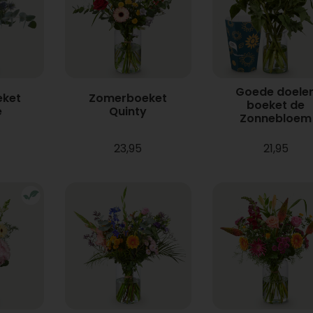
Goede doele
ket
Zomerboeket
boeket de
e
Quinty
Zonnebloem
23,95
21,95