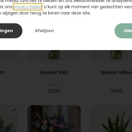
ial media functies te bieden en ons websiteverkeer te analysere
et ons
privacy beleid
. U kunt op elk moment van gedachten ve
wijzigen door terug te keren naar deze site.
lingen
Afwijzen
All
um
Boeket Mia
Boeket Milou
Vanaf
22,95
34,95