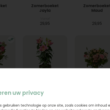
ket
Zomerboeket
Zomerboeke
Jayla
Maud
Vanaf
29,95
29,95
bbey
Lelie
Boeket Flora
eren uw privacy
17,95
23,95
s gebruiken technologie op onze site, zoals cookies om inhoud 