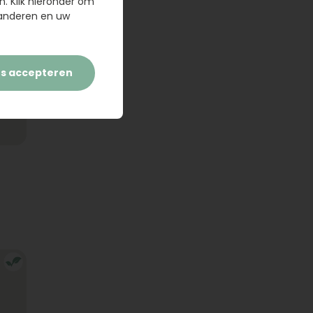
n. Klik hieronder om
randeren en uw
es accepteren