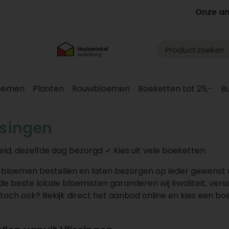
Onze a
loemen
Planten
Rouwbloemen
Boeketten tot 25,-
B
ssingen
eld, dezelfde dag bezorgd ✓ Kies uit vele boeketten.
g bloemen bestellen en laten bezorgen op ieder gewenst
e beste lokale bloemisten garanderen wij kwaliteit, vers
 toch ook? Bekijk direct het aanbod online en kies een bo