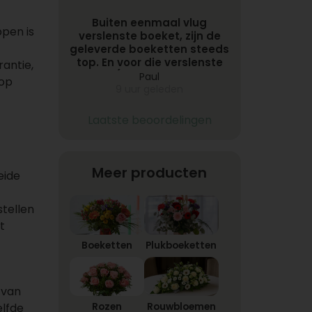
Buiten eenmaal vlug
ppen is
verslenste boeket, zijn de
geleverde boeketten steeds
top. En voor die verslenste
rantie,
boeket (na contact met de
Paul
 op
klantendienst) een nieuwe
9 uur geleden
boeket ontvangen.
Topbloemen.nl is TOP.
Laatste beoordelingen
Meer producten
eide
stellen
t
Boeketten
Plukboeketten
 van
elfde
Rozen
Rouwbloemen