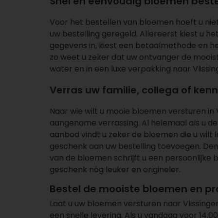
Snel en eenvoudig bloemen bestel
Voor
het bestellen van bloemen
hoeft u niet
uw bestelling geregeld. Allereerst kiest u h
gegevens in, kiest een betaalmethode en het
zo weet u zeker dat uw ontvanger de mooist
water en in een luxe verpakking naar Vlissin
Verras uw familie, collega of ke
Naar wie wilt u mooie bloemen versturen in 
aangename verrassing. Al helemaal als u de 
aanbod vindt u zeker de bloemen die u wilt l
geschenk aan uw bestelling toevoegen. De
van de bloemen schrijft u een persoonlijke 
geschenk nóg leuker en origineler.
Bestel de mooiste bloemen en pro
Laat u uw bloemen versturen naar Vlissinge
een snelle levering. Als u vandaag voor 14.0