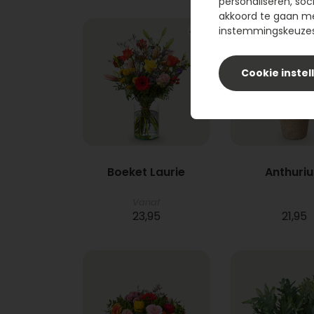
personaliseren, soc
akkoord te gaan m
instemmingskeuzes 
Cookie instel
Boeket Laurie
Anthuri
Vanaf
23,95
21,95