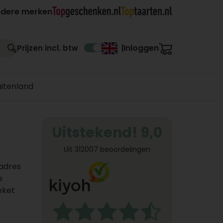
ndere merken
Inloggen
Prijzen incl. btw
|
uitenland
Uitstekend! 9,0
Uit 312007 beoordelingen
 adres
e
eket