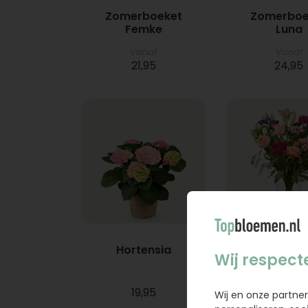
Zomerboeket
Zomerboe
Femke
Luna
Vanaf
Vanaf
21,95
24,95
Hortensia
Boeket A
Wij respect
19,95
29,95
Wij en onze partner