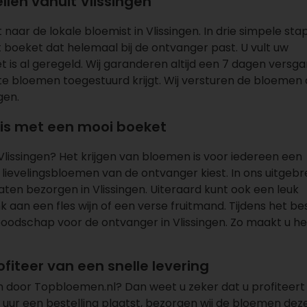
len vanuit Vlissingen
 naar de lokale bloemist in Vlissingen. In drie simpele sta
et boeket dat helemaal bij de ontvanger past. U vult uw
 is al geregeld. Wij garanderen altijd een 7 dagen versga
e bloemen toegestuurd krijgt. Wij versturen de bloemen
gen.
nnis met een mooi boeket
Vlissingen? Het krijgen van bloemen is voor iedereen een
lievelingsbloemen van de ontvanger kiest. In ons uitgebr
aten bezorgen in Vlissingen. Uiteraard kunt ook een leuk
nk aan een
fles wijn
of een
verse fruitmand
. Tijdens het be
boodschap voor de ontvanger in Vlissingen. Zo maakt u he
fiteer van een snelle levering
n door Topbloemen.nl? Dan weet u zeker dat u profiteert
0 uur een bestelling plaatst, bezorgen wij de bloemen dez