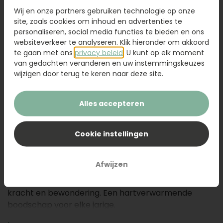
Wij en onze partners gebruiken technologie op onze
site, zoals cookies om inhoud en advertenties te
personaliseren, social media functies te bieden en ons
Voeg toe aan winkelwagen
websiteverkeer te analyseren. Klik hieronder om akkoord
te gaan met ons
privacy beleid
. U kunt op elk moment
van gedachten veranderen en uw instemmingskeuzes
Omschrijving
wijzigen door terug te keren naar deze site.
Wil je iemand op een vrolijke, zonnige én feestelijke
Alles accepteren
manier verrassen voor zijn of haar verjaardag? Dan is
Verjaardagsboeket Zora precies wat je zoekt. Met dit
boeket geef je een stralend cadeau vol zomerse
Cookie instellingen
energie!
Afwijzen
Het royale boeket bevat maar liefst 10
zonnebloemen, die symbool staan voor positiviteit,
kracht en bewondering. Een hartverwarmende
boodschap voor elke jarige.