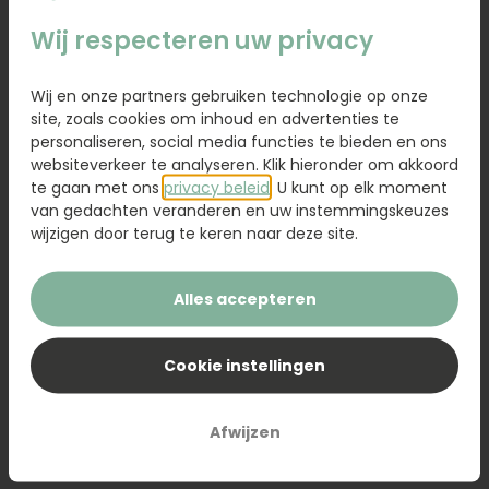
Wij respecteren uw privacy
14,95
Wij en onze partners gebruiken technologie op onze
Kaartje toevoegen
1,95
site, zoals cookies om inhoud en advertenties te
personaliseren, social media functies te bieden en ons
Voeg een kaart toe met jouw persoonlijke tekst
websiteverkeer te analyseren. Klik hieronder om akkoord
te gaan met ons
privacy beleid
. U kunt op elk moment
van gedachten veranderen en uw instemmingskeuzes
wijzigen door terug te keren naar deze site.
Voeg toe aan winkelwagen
Alles accepteren
Geef een geurkaars cadeau voor de bijzondere
Cookie instellingen
momenten. Deze prachtige, handgemaakte
geurkaars van 100% sojawas met de heerlijke geur
Afwijzen
van oranjebloesem en amber zorgt voor een warme
en ontspannen sfeer in huis. Het prachtige positieve