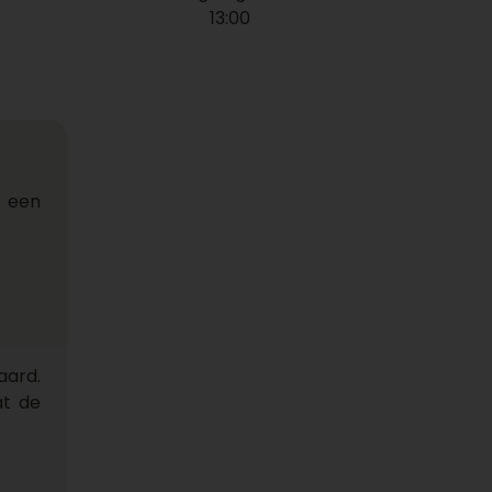
13:00
m een
aard.
at de