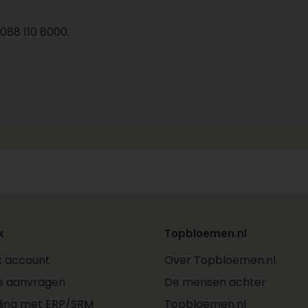
 088 110 8000.
k
Topbloemen.nl
jk account
Over Topbloemen.nl
e aanvragen
De mensen achter
ling met ERP/SRM
Topbloemen.nl