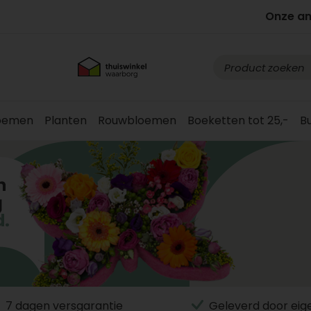
Onze a
loemen
Planten
Rouwbloemen
Boeketten tot 25,-
B
7 dagen versgarantie
Geleverd door eig