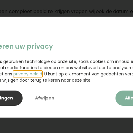
en compleet beeld te krijgen vragen wij ook de datum en
tervoorraad in het steekschuim is beperkt. Daarom advi
heid te leveren.
e bloemen bij de plechtigheid nog mooi zijn.
eren uw privacy
s gebruiken technologie op onze site, zoals cookies om inhoud 
ial media functies te bieden en ons websiteverkeer te analysere
 overledene. U kunt denken aan een persoonlijke tekst of
et ons
privacy beleid
. U kunt op elk moment van gedachten ve
t
of
Rust Zacht
. Vergeet ook niet de afzender te verme
wijzigen door terug te keren naar deze site.
een rouwlint (2 stroken) of een kaart.
lingen
Afwijzen
All
 met extra zorg en urgentie in behandeling genomen, o