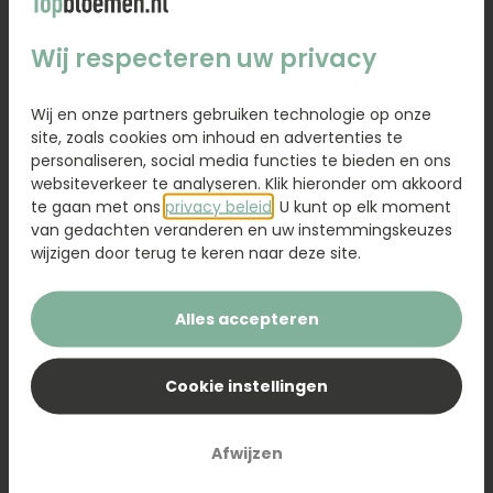
48,95
Wij respecteren uw privacy
Kaartje toevoegen
1,95
Wij en onze partners gebruiken technologie op onze
site, zoals cookies om inhoud en advertenties te
Voeg een kaart toe met jouw persoonlijke tekst
personaliseren, social media functies te bieden en ons
websiteverkeer te analyseren. Klik hieronder om akkoord
te gaan met ons
privacy beleid
. U kunt op elk moment
van gedachten veranderen en uw instemmingskeuzes
wijzigen door terug te keren naar deze site.
Voeg toe aan winkelwagen
Alles accepteren
Pure elegantie voor elke badkamer of woonkamer.
Deze luxe Marie Stella Maris giftset No.12 Objets
Cookie instellingen
d’Amsterdam combineert handzeep, geurstokjes en
een geurkaars in één stijlvol cadeau. Frisse tonen van
groene thee, citrus en salie vullen de ruimte terwijl
Afwijzen
het elegante design meteen indruk maakt. Vegan, in