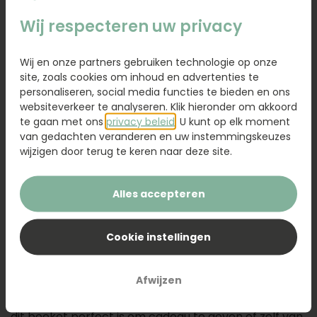
89,95
Wij respecteren uw privacy
Kaartje toevoegen
1,95
Wij en onze partners gebruiken technologie op onze
Voeg een kaart toe met jouw persoonlijke tekst
site, zoals cookies om inhoud en advertenties te
personaliseren, social media functies te bieden en ons
websiteverkeer te analyseren. Klik hieronder om akkoord
te gaan met ons
privacy beleid
. U kunt op elk moment
van gedachten veranderen en uw instemmingskeuzes
Voeg toe aan winkelwagen
wijzigen door terug te keren naar deze site.
Alles accepteren
Omschrijving
Zijden boeket Puck brengt kleur, warmte en
Cookie instellingen
vrolijkheid samen. De kleurrijke bloemen vormen
samen met de gele vaas een opvallende combinatie
Afwijzen
die direct opvalt. Dankzij de levensechte
kunstbloemen heb je er lang plezier van, waardoor
dit boeket perfect is om cadeau te geven of zelf van