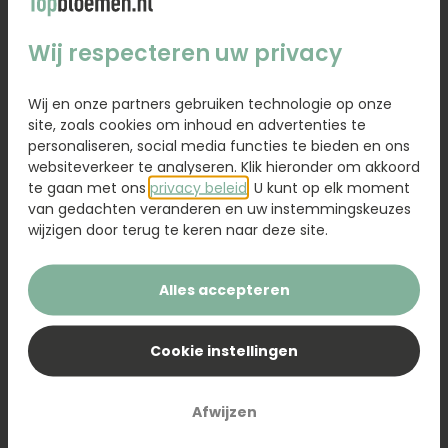
11,95
Wij respecteren uw privacy
Kaartje toevoegen
1,95
Wij en onze partners gebruiken technologie op onze
site, zoals cookies om inhoud en advertenties te
Voeg een kaart toe met jouw persoonlijke tekst
personaliseren, social media functies te bieden en ons
websiteverkeer te analyseren. Klik hieronder om akkoord
te gaan met ons
privacy beleid
. U kunt op elk moment
van gedachten veranderen en uw instemmingskeuzes
wijzigen door terug te keren naar deze site.
Voeg toe aan winkelwagen
Alles accepteren
Verras iemand met de geurkaars Momentje
Complimentje en laat op een mooie manier weten
Cookie instellingen
hoeveel hij of zij voor je betekent. De kaars is
gemaakt van biologische sojawas en verspreidt een
luxe geur van jasmijn, musk en sandelhout. In de
Afwijzen
kaars zit een flesje met de boodschap: ‘Je bent echt