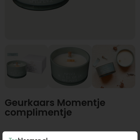
Geurkaars Momentje
complimentje
Geurkaars Momentje complimentje