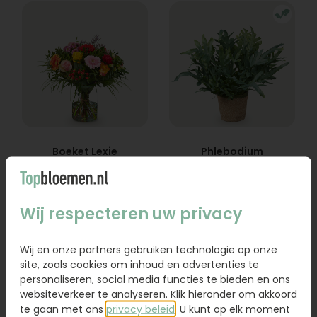
Boeket Lexie
Phlebodium
Vanaf
18,95
16,95
Wij respecteren uw privacy
Bestel
Bestel
Wij en onze partners gebruiken technologie op onze
site, zoals cookies om inhoud en advertenties te
personaliseren, social media functies te bieden en ons
websiteverkeer te analyseren. Klik hieronder om akkoord
te gaan met ons
privacy beleid
. U kunt op elk moment