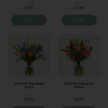
From
From
21,95
24,95
Order
Order
Summer bouquet
Summer bouquet
Jayla
Maud
From
29,95
29,95