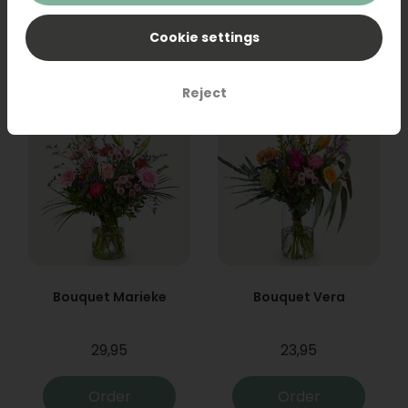
31,95
19,95
Cookie settings
Order
Order
Reject
Bouquet Marieke
Bouquet Vera
29,95
23,95
Order
Order