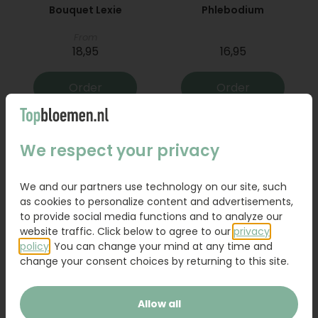
Bouquet Lexie
Phlebodium
From
18,95
16,95
Order
Order
We respect your privacy
We and our partners use technology on our site, such
as cookies to personalize content and advertisements,
to provide social media functions and to analyze our
website traffic. Click below to agree to our
privacy
policy
. You can change your mind at any time and
change your consent choices by returning to this site.
Bouquet Raya
Sanseveria
Allow all