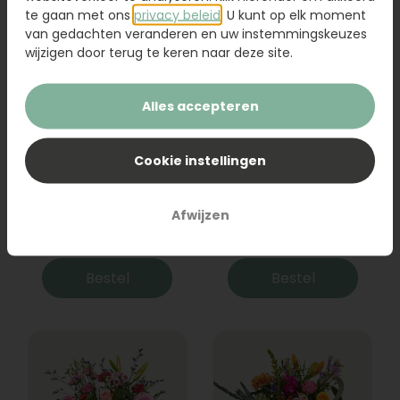
te gaan met ons
privacy beleid
. U kunt op elk moment
van gedachten veranderen en uw instemmingskeuzes
wijzigen door terug te keren naar deze site.
Alles accepteren
Cookie instellingen
Boeket Raya
Sanseveria
Afwijzen
31,95
19,95
Bestel
Bestel