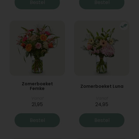
Bestel
Bestel
Zomerboeket
Zomerboeket Luna
Femke
Vanaf
Vanaf
21,95
24,95
Bestel
Bestel