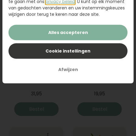
te gaan met ons
privacy beleid
. U kunt op elk moment
van gedachten veranderen en uw instemmingskeuzes
wijzigen door terug te keren naar deze site.
Alles accepteren
Cookie instellingen
Afwijzen
Boeket Raya
Sanseveria
31,95
19,95
Bestel
Bestel