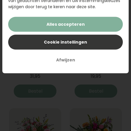
van gedachten veranderen en uw instemmingskeuzes
wijzigen door terug te keren naar deze site.
Alles accepteren
Cookie instellingen
Boeket Raya
Sanseveria
Afwijzen
31,95
19,95
Bestel
Bestel