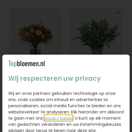
Boeket Lexie
Phlebodium
Wij respecteren uw privacy
Vanaf
18,95
16,95
Wij en onze partners gebruiken technologie op onze
site, zoals cookies om inhoud en advertenties te
Bestel
Bestel
personaliseren, social media functies te bieden en ons
websiteverkeer te analyseren. Klik hieronder om akkoord
te gaan met ons
privacy beleid
. U kunt op elk moment
van gedachten veranderen en uw instemmingskeuzes
wijzigen door terug te keren naar deze site.