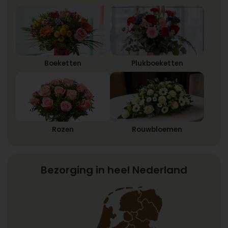
Boeketten
Plukboeketten
Rozen
Rouwbloemen
Bezorging in heel Nederland