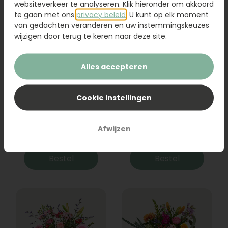
websiteverkeer te analyseren. Klik hieronder om akkoord
te gaan met ons
privacy beleid
. U kunt op elk moment
van gedachten veranderen en uw instemmingskeuzes
wijzigen door terug te keren naar deze site.
Alles accepteren
Cookie instellingen
Boeket Raya
Sanseveria
Afwijzen
31,95
19,95
Bestel
Bestel