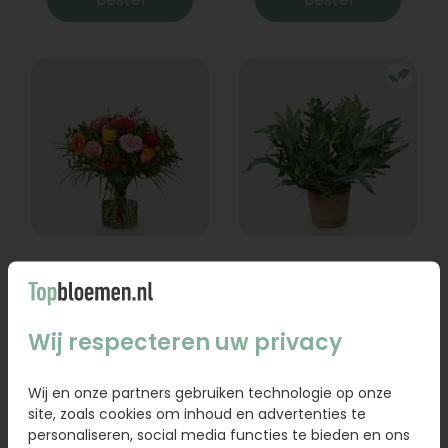
Boeket Lexie
Phlebodium
Vanaf
18,95
16,95
Wij respecteren uw privacy
Bestel
Bestel
Wij en onze partners gebruiken technologie op onze
site, zoals cookies om inhoud en advertenties te
personaliseren, social media functies te bieden en ons