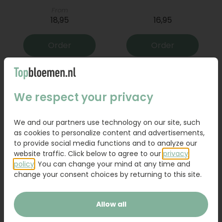
From
18,95
16,95
Order
Order
We respect your privacy
We and our partners use technology on our site, such
as cookies to personalize content and advertisements,
to provide social media functions and to analyze our
website traffic. Click below to agree to our
privacy
policy
. You can change your mind at any time and
change your consent choices by returning to this site.
Bouquet Raya
Sanseveria
Allow all
31,95
19,95