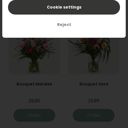
Order
Order
Cookie settings
Reject
Bouquet Marieke
Bouquet Vera
29,95
23,95
Order
Order