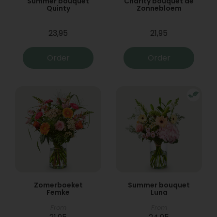
Summer bouquet
Charity bouquet de
Quinty
Zonnebloem
23,95
21,95
Order
Order
Zomerboeket
Summer bouquet
Femke
Luna
From
From