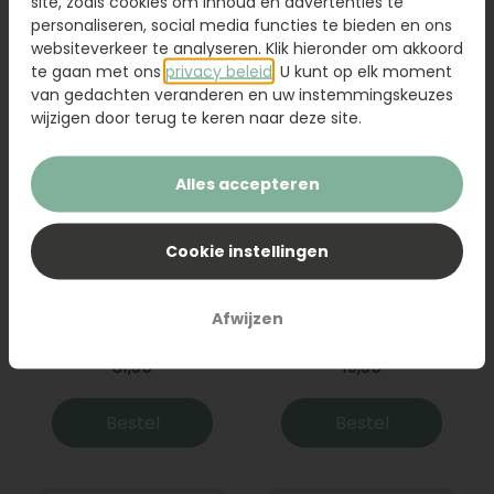
site, zoals cookies om inhoud en advertenties te
Bestel
Bestel
personaliseren, social media functies te bieden en ons
websiteverkeer te analyseren. Klik hieronder om akkoord
te gaan met ons
privacy beleid
. U kunt op elk moment
van gedachten veranderen en uw instemmingskeuzes
wijzigen door terug te keren naar deze site.
Alles accepteren
Cookie instellingen
Boeket Raya
Sanseveria
Afwijzen
31,95
19,95
Bestel
Bestel