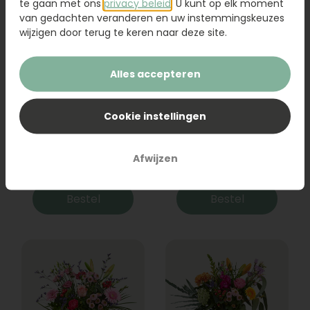
te gaan met ons
privacy beleid
. U kunt op elk moment
van gedachten veranderen en uw instemmingskeuzes
wijzigen door terug te keren naar deze site.
Alles accepteren
Cookie instellingen
Boeket Raya
Sanseveria
Afwijzen
31,95
19,95
Bestel
Bestel