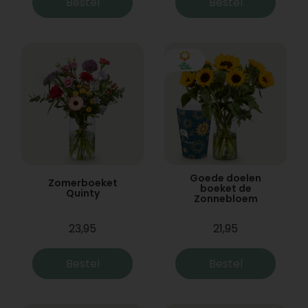
Bestel
Bestel
Goede doelen
Zomerboeket
boeket de
Quinty
Zonnebloem
23,95
21,95
Bestel
Bestel