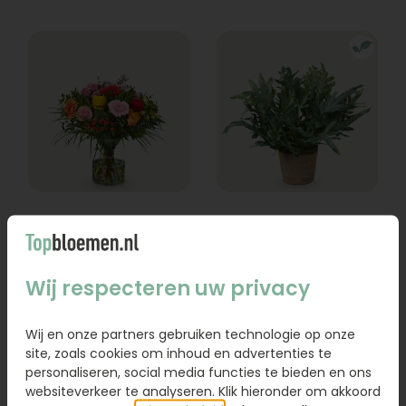
Boeket Lexie
Phlebodium
Vanaf
18,95
16,95
Wij respecteren uw privacy
Bestel
Bestel
Wij en onze partners gebruiken technologie op onze
site, zoals cookies om inhoud en advertenties te
personaliseren, social media functies te bieden en ons
websiteverkeer te analyseren. Klik hieronder om akkoord