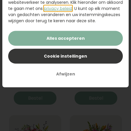
websiteverkeer te analyseren. Klik hieronder om akkoord
te gaan met ons
privacy beleid
. U kunt op elk moment
van gedachten veranderen en uw instemmingskeuzes
wijzigen door terug te keren naar deze site.
Alles accepteren
Cookie instellingen
Boeket Raya
Sanseveria
Afwijzen
31,95
19,95
Bestel
Bestel