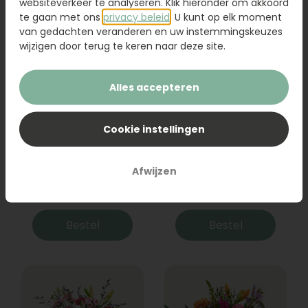
websiteverkeer te analyseren. Klik hieronder om akkoord
te gaan met ons
privacy beleid
. U kunt op elk moment
van gedachten veranderen en uw instemmingskeuzes
wijzigen door terug te keren naar deze site.
Alles accepteren
Cookie instellingen
Boeket Raya
Sanseveria
Afwijzen
31,95
19,95
Bestel
Bestel