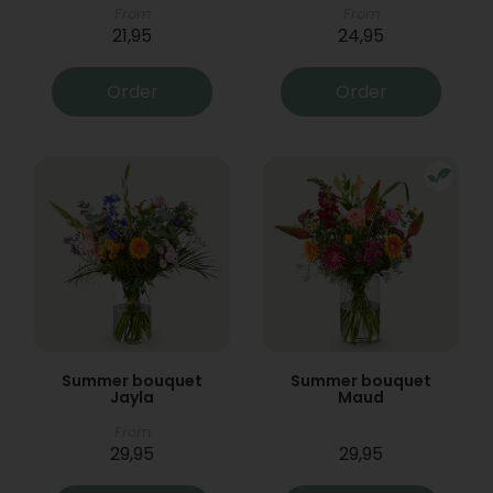
From
From
21,95
24,95
Order
Order
Summer bouquet
Summer bouquet
Jayla
Maud
From
29,95
29,95