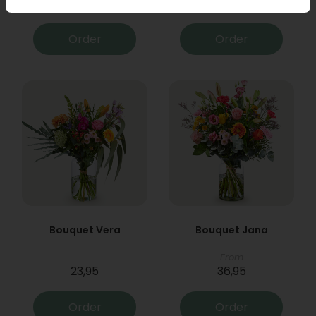
19,95
29,95
Order
Order
Bouquet Vera
Bouquet Jana
From
23,95
36,95
Order
Order