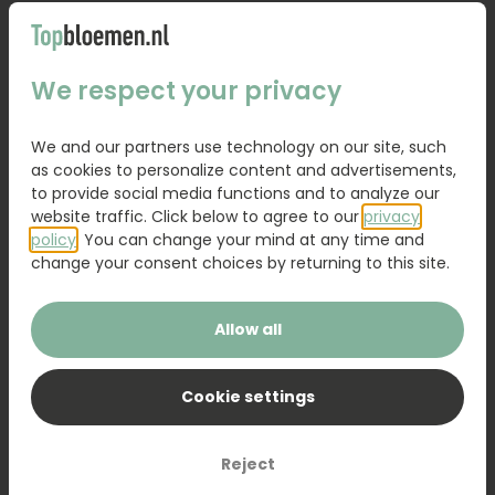
Bouquet Lexie
Bouquet Raya
From
18,95
31,95
We respect your privacy
Order
Order
We and our partners use technology on our site, such
as cookies to personalize content and advertisements,
to provide social media functions and to analyze our
website traffic. Click below to agree to our
privacy
policy
. You can change your mind at any time and
change your consent choices by returning to this site.
Allow all
Cookie settings
Sanseveria
Bouquet Marieke
Reject