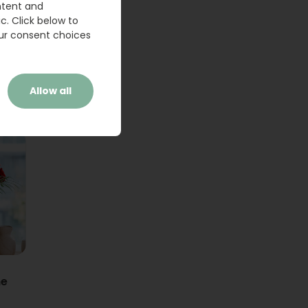
ntent and
c. Click below to
ur consent choices
Allow all
ne