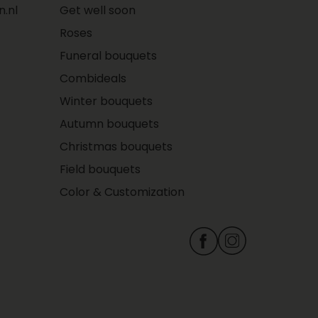
.nl
Get well soon
Roses
Funeral bouquets
Combideals
Winter bouquets
Autumn bouquets
Christmas bouquets
Field bouquets
Color & Customization