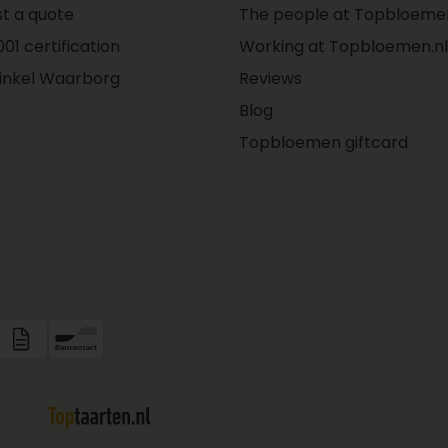
t a quote
The people at Topbloemen
01 certification
Working at Topbloemen.nl
inkel Waarborg
Reviews
Blog
Topbloemen giftcard