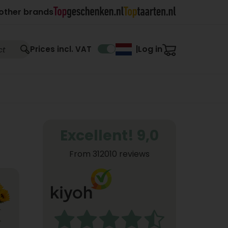
other brands
Log in
Prices incl. VAT
|
Excellent! 9,0
From 312010 reviews