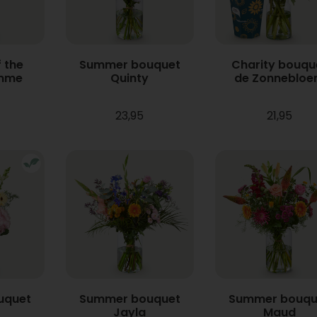
 the
Summer bouquet
Charity bouqu
mme
Quinty
de Zonneblo
23,95
21,95
uquet
Summer bouquet
Summer bouqu
Jayla
Maud