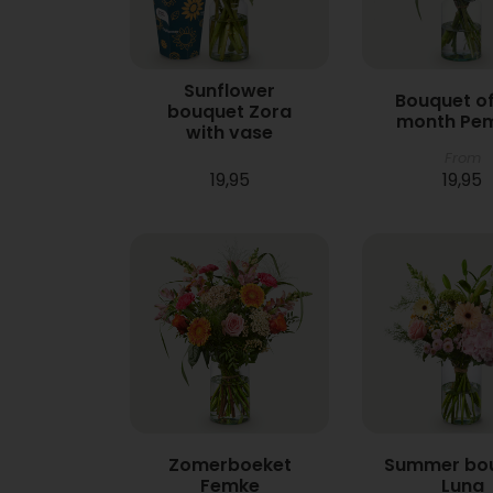
Sunflower
Bouquet of
bouquet Zora
month Pe
with vase
From
19,95
19,95
Zomerboeket
Summer bo
Femke
Luna