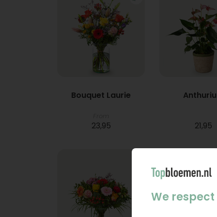
Bouquet Laurie
Anthuri
From
23,95
21,95
We respect 