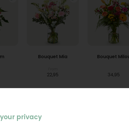
um
Bouquet Mia
Bouquet Milo
From
22,95
34,95
your privacy