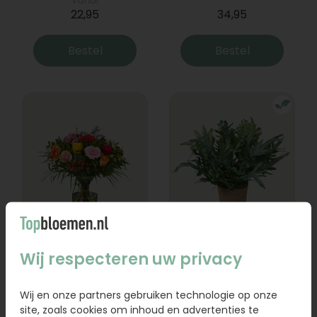
Vanaf
22,95
34,95
Bestel
Bestel
Boeket Lexie
Phlebodium
Wij respecteren uw privacy
Vanaf
18,95
16,95
Wij en onze partners gebruiken technologie op onze
site, zoals cookies om inhoud en advertenties te