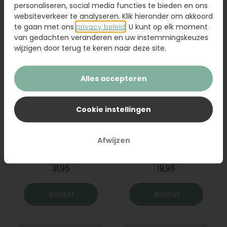
Bestel
Bestel
personaliseren, social media functies te bieden en ons
websiteverkeer te analyseren. Klik hieronder om akkoord
te gaan met ons
privacy beleid
. U kunt op elk moment
van gedachten veranderen en uw instemmingskeuzes
wijzigen door terug te keren naar deze site.
Alles accepteren
Cookie instellingen
Boeket Raya
Sanseveria
Afwijzen
31,95
19,95
Bestel
Bestel