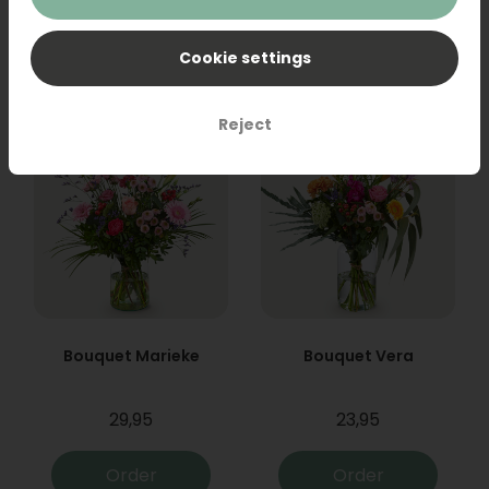
31,95
19,95
Cookie settings
Order
Order
Reject
Bouquet Marieke
Bouquet Vera
29,95
23,95
Order
Order