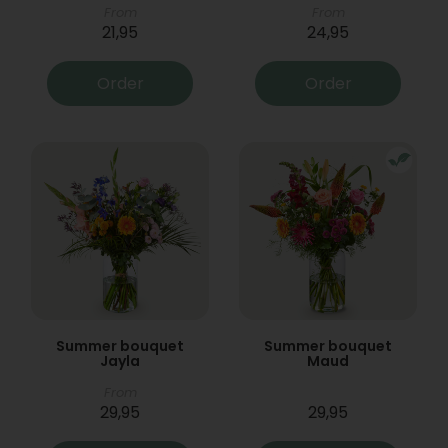
From
From
21,95
24,95
Order
Order
Summer bouquet
Summer bouquet
Jayla
Maud
From
29,95
29,95