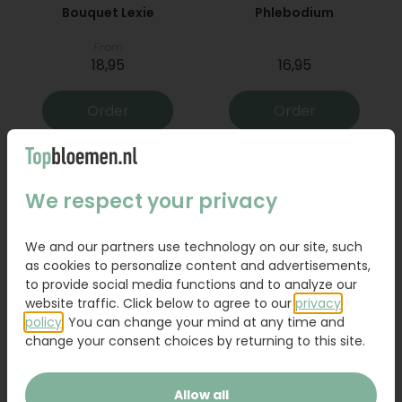
Bouquet Lexie
Phlebodium
From
18,95
16,95
Order
Order
We respect your privacy
We and our partners use technology on our site, such
as cookies to personalize content and advertisements,
to provide social media functions and to analyze our
website traffic. Click below to agree to our
privacy
policy
. You can change your mind at any time and
change your consent choices by returning to this site.
Bouquet Raya
Sanseveria
Allow all