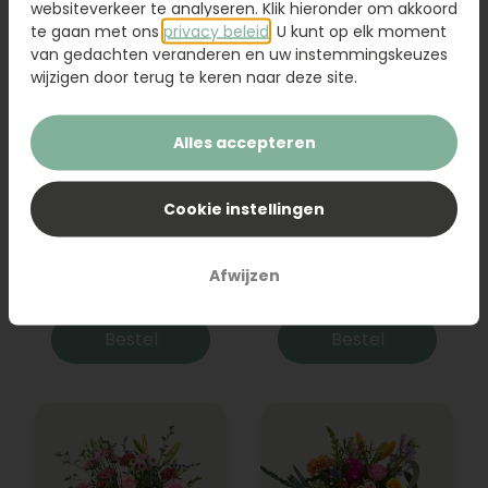
websiteverkeer te analyseren. Klik hieronder om akkoord
te gaan met ons
privacy beleid
. U kunt op elk moment
van gedachten veranderen en uw instemmingskeuzes
wijzigen door terug te keren naar deze site.
Alles accepteren
Cookie instellingen
Boeket Raya
Sanseveria
Afwijzen
31,95
19,95
Bestel
Bestel