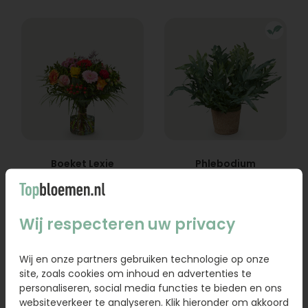
Boeket Lexie
Phlebodium
Vanaf
18,95
16,95
Wij respecteren uw privacy
Bestel
Bestel
Wij en onze partners gebruiken technologie op onze
site, zoals cookies om inhoud en advertenties te
personaliseren, social media functies te bieden en ons
websiteverkeer te analyseren. Klik hieronder om akkoord