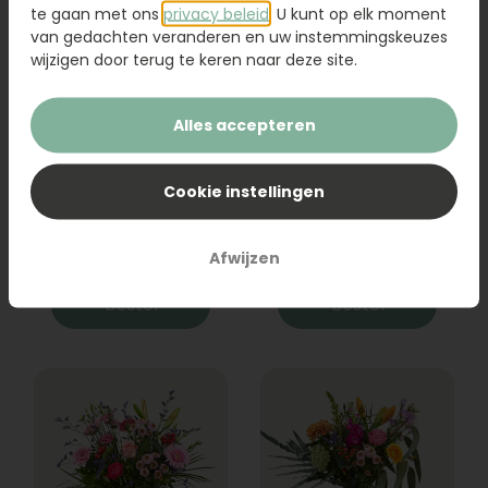
te gaan met ons
privacy beleid
. U kunt op elk moment
van gedachten veranderen en uw instemmingskeuzes
wijzigen door terug te keren naar deze site.
Alles accepteren
Boeket Raya
Sanseveria
Cookie instellingen
31,95
19,95
Afwijzen
Bestel
Bestel