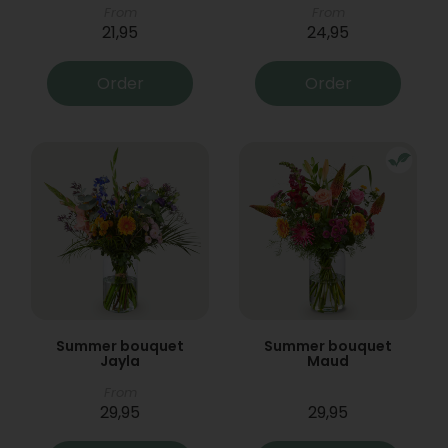
From
From
21,95
24,95
Order
Order
Summer bouquet
Summer bouquet
Jayla
Maud
From
29,95
29,95