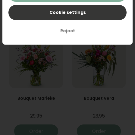
31,95
19,95
Cookie settings
Order
Order
Reject
Bouquet Marieke
Bouquet Vera
29,95
23,95
Order
Order