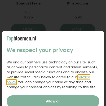
Bouquet Lexie
Phlebodium
From
18,95
16,95
Order
Order
We respect your privacy
We and our partners use technology on our site, such
as cookies to personalize content and advertisements,
to provide social media functions and to analyze our
website traffic. Click below to agree to our
privacy
policy
. You can change your mind at any time and
change your consent choices by returning to this site.
Bouquet Raya
Sanseveria
Allow all