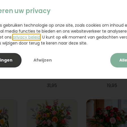
eren uw privacy
s gebruiken technologie op onze site, zoals cookies om inhoud 
ial media functies te bieden en ons websiteverkeer te analysere
et ons
privacy beleid
. U kunt op elk moment van gedachten ve
wijzigen door terug te keren naar deze site.
lingen
Afwijzen
All
ium
Boeket Raya
Sanseveria
31,95
19,95