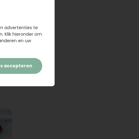
en advertenties te
n. Klik hieronder om
randeren en uw
es accepteren