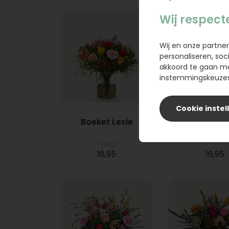
Wij respect
Wij en onze partner
personaliseren, soc
akkoord te gaan m
instemmingskeuzes 
Cookie instel
Boeket Lexie
Phlebod
Vanaf
18,95
16,95