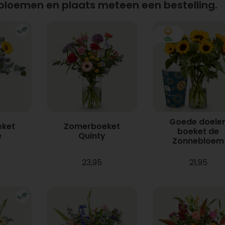
 bloemen en plaats meteen een bestelling.
Goede doele
ket
Zomerboeket
boeket de
e
Quinty
Zonnebloem
23,95
21,95