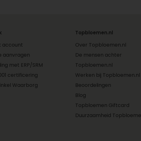
k
Topbloemen.nl
jk account
Over Topbloemen.nl
e aanvragen
De mensen achter
ling met ERP/SRM
Topbloemen.nl
01 certificering
Werken bij Topbloemen.nl
inkel Waarborg
Beoordelingen
Blog
Topbloemen Giftcard
Duurzaamheid Topbloeme