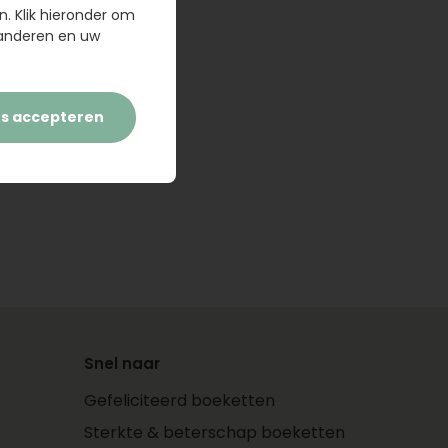
n. Klik hieronder om
randeren en uw
es accepteren
Snel naar
Gefeliciteerd boeketten
Sterkte & beterschap boeketten