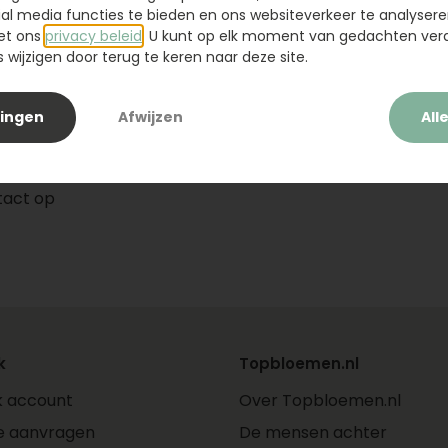
de rozen
ial media functies te bieden en ons websiteverkeer te analysere
et ons
privacy beleid
. U kunt op elk moment van gedachten ve
wijzigen door terug te keren naar deze site.
t of een
lingen
Afwijzen
All
tact op
k
Topbloemen.nl
jk account
Over Topbloemen.nl
e aanvragen
De mensen achter