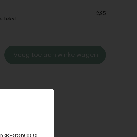
2,95
e tekst
Voeg toe aan winkelwagen
en advertenties te