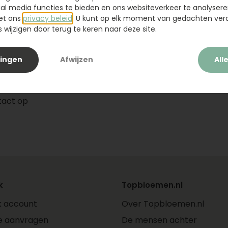
ium zal
ial media functies te bieden en ons websiteverkeer te analysere
et ons
privacy beleid
. U kunt op elk moment van gedachten ve
wijzigen door terug te keren naar deze site.
t of een
lingen
Afwijzen
All
tact op
k
Topbloemen.nl
jk account
Over Topbloemen.nl
e aanvragen
De mensen achter