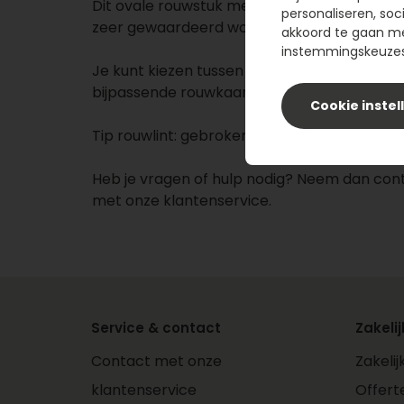
Dit ovale rouwstuk met witte rozen en limon
personaliseren, soc
zeer gewaardeerd worden.
akkoord te gaan m
instemmingskeuzes 
Je kunt kiezen tussen een rouwlint met teks
bijpassende rouwkaart.
Cookie instel
Tip rouwlint: gebroken wit.
Heb je vragen of hulp nodig? Neem dan con
met onze klantenservice.
Service & contact
Zakelij
Contact met onze
Zakeli
klantenservice
Offert