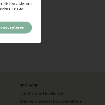
n. Klik hieronder om
randeren en uw
es accepteren
Snel naar
Gefeliciteerd boeketten
Sterkte & beterschap boeketten