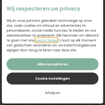
6,95
Wij respecteren uw privacy
Kaartje toevoegen
1,50
Wij en onze partners gebruiken technologie op onze
Voeg een kaart toe met jouw persoonlijke tekst
site, zoals cookies om inhoud en advertenties te
personaliseren, social media functies te bieden en ons
websiteverkeer te analyseren. Klik hieronder om akkoord
te gaan met ons
privacy beleid
. U kunt op elk moment
van gedachten veranderen en uw instemmingskeuzes
Voeg toe aan winkelwagen
wijzigen door terug te keren naar deze site.
Alles accepteren
Maak je eigen Munt thee of verfrissend Munt water!
Kweek in de tuin, op het balkon of de vensterbank.
Dit kweektuintje bevat aardetabletten en een zakje
Cookie instellingen
zaden. Op de achterkant van het label staat
beschreven hoe de zaden gekweekt kunnen worden.
Afwijzen
De kweektuintjes zijn gemaakt van gerecyclede
theezakken uit de theepluk in India. Het sterke, uniek