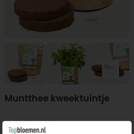
Muntthee kweektuintje
Muntthee kweektuintje