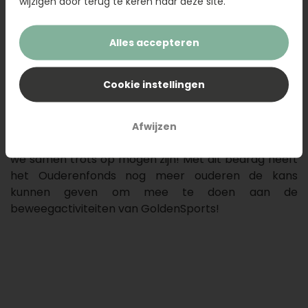
wijzigen door terug te keren naar deze site.
Alles accepteren
Cookie instellingen
Dankzij jullie aankopen van het Goede doelen boeket
hebben we samen een prachtig bedrag van
€4.520,-
kunnen ophalen voor het Nationaal
Afwijzen
Ouderenfonds. Een hartverwarmend resultaat waar
we samen trots op mogen zijn! Met dit bedrag heeft
het Ouderenfonds nog meer ouderen de kans
kunnen geven om mee te doen aan de
beweegactiviteiten van GoldenSports!