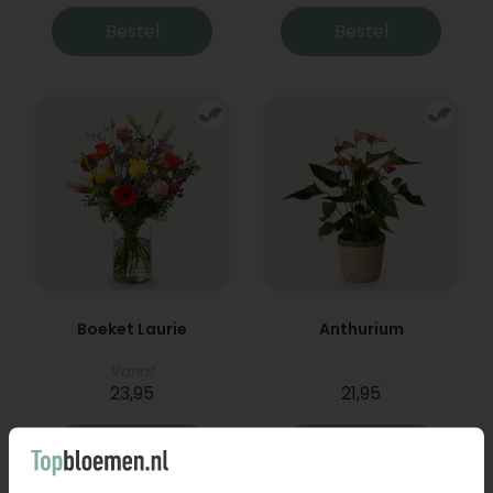
Bestel
Bestel
Boeket Laurie
Anthurium
Vanaf
23,95
21,95
Bestel
Bestel