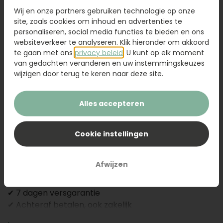
Wij en onze partners gebruiken technologie op onze
site, zoals cookies om inhoud en advertenties te
personaliseren, social media functies te bieden en ons
Voeg toe aan winkelwagen
websiteverkeer te analyseren. Klik hieronder om akkoord
te gaan met ons
privacy beleid
. U kunt op elk moment
van gedachten veranderen en uw instemmingskeuzes
Omschrijving
wijzigen door terug te keren naar deze site.
Boeket Tuby is een kleurrijk boeket met o.a.
Alles accepteren
chrysanten, germini’s en rozen, aangevuld met
eucalyptus en pistaciagroen voor een natuurlijke,
volle uitstraling. De speelse mix van warme tinten
Cookie instellingen
brengt direct vrolijkheid, kleur en sfeer in elk
interieur.
Afwijzen
✔ Vóór 13.00 besteld = vandaag bezorgd
✔ 7 dagen versgarantie
✔ Achteraf betalen, ook zakelijk
✔ Altijd vers op water geleverd