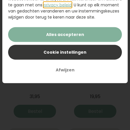
Bestel
Bestel
te gaan met ons
privacy beleid
. U kunt op elk moment
van gedachten veranderen en uw instemmingskeuzes
wijzigen door terug te keren naar deze site.
Alles accepteren
Cookie instellingen
Afwijzen
Boeket Raya
Sanseveria
31,95
19,95
Bestel
Bestel