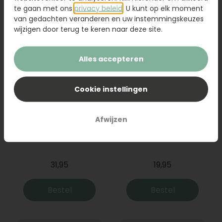
Bestel
Bestel
te gaan met ons
privacy beleid
. U kunt op elk moment
van gedachten veranderen en uw instemmingskeuzes
wijzigen door terug te keren naar deze site.
Alles accepteren
Cookie instellingen
Afwijzen
Boeket Raya
Sanseveria
31,95
19,95
Bestel
Bestel