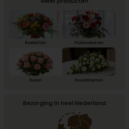
Meer producten
Boeketten
Plukboeketten
Rozen
Rouwbloemen
Bezorging in heel Nederland