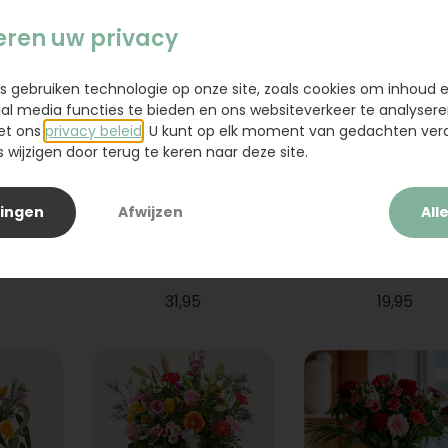
eren uw privacy
s gebruiken technologie op onze site, zoals cookies om inhoud 
ial media functies te bieden en ons websiteverkeer te analysere
et ons
privacy beleid
. U kunt op elk moment van gedachten ve
wijzigen door terug te keren naar deze site.
lingen
Afwijzen
All
ium
Boeket Raya
Sanseveria
31,95
19,95