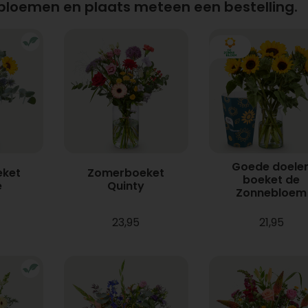
 bloemen en plaats meteen een bestelling.
Goede doele
ket
Zomerboeket
boeket de
e
Quinty
Zonnebloem
23,95
21,95