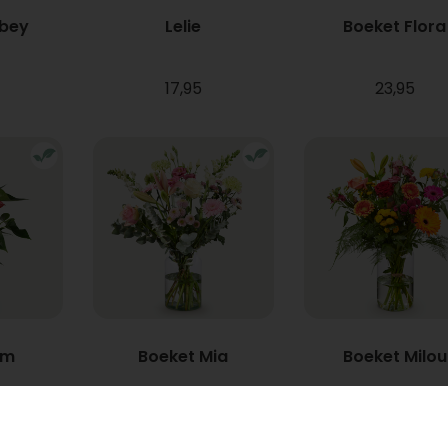
bbey
Lelie
Boeket Flora
17,95
23,95
um
Boeket Mia
Boeket Milou
Vanaf
22,95
34,95