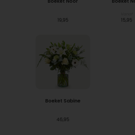
Boeket Noor
Boeket N
Vanaf
19,95
15,95
Boeket Sabine
46,95