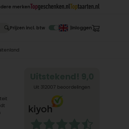
ndere merken
Inloggen
Prijzen incl. btw
|
uitenland
Uitstekend! 9,0
Uit 312007 beoordelingen
teit
rdt
n