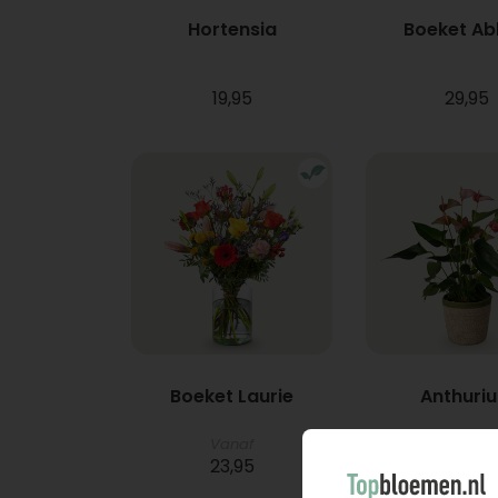
Hortensia
Boeket A
19,95
29,95
Boeket Laurie
Anthuri
Vanaf
23,95
21,95