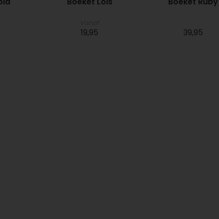
ola
Boeket Lois
Boeket Ruby
Vanaf
19,95
39,95