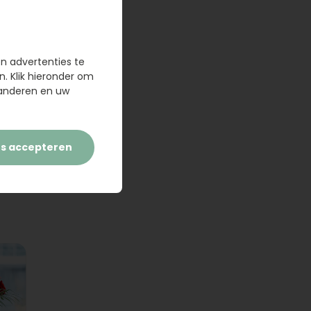
en advertenties te
n. Klik hieronder om
randeren en uw
es accepteren