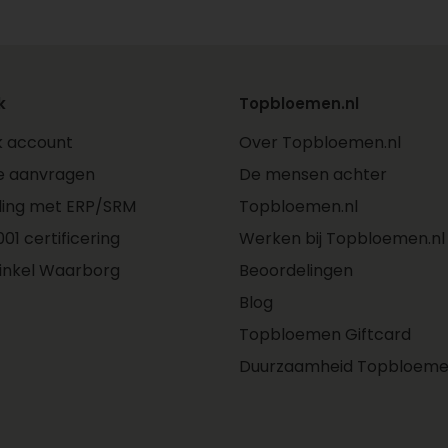
k
Topbloemen.nl
jk account
Over Topbloemen.nl
e aanvragen
De mensen achter
ling met ERP/SRM
Topbloemen.nl
01 certificering
Werken bij Topbloemen.nl
inkel Waarborg
Beoordelingen
Blog
Topbloemen Giftcard
Duurzaamheid Topbloeme