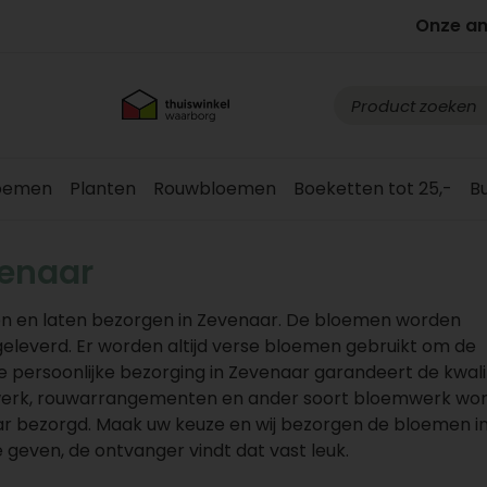
Onze a
loemen
Planten
Rouwbloemen
Boeketten tot 25,-
B
enaar
en en laten bezorgen in Zevenaar. De bloemen worden
geleverd. Er worden altijd verse bloemen gebruikt om de
persoonlijke bezorging in Zevenaar garandeert de kwali
werk, rouwarrangementen en ander soort bloemwerk wo
ar bezorgd. Maak uw keuze en wij bezorgen de bloemen i
 geven, de ontvanger vindt dat vast leuk.