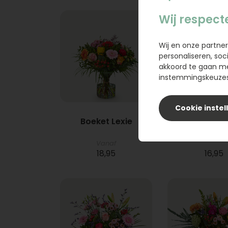
Wij respect
Wij en onze partner
personaliseren, soc
akkoord te gaan m
instemmingskeuzes 
Cookie instel
Boeket Lexie
Phlebod
Vanaf
18,95
16,95