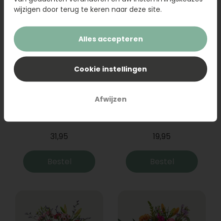
wijzigen door terug te keren naar deze site.
Alles accepteren
Cookie instellingen
Afwijzen
Boeket Raya
Sanseveria
31,95
19,95
Bestel
Bestel