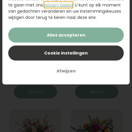
te gaan met ons
privacy beleid
. U kunt op elk moment
van gedachten veranderen en uw instemmingskeuzes
wijzigen door terug te keren naar deze site.
Alles accepteren
Cookie instellingen
Boeket Raya
Sanseveria
Afwijzen
31,95
19,95
Bestel
Bestel