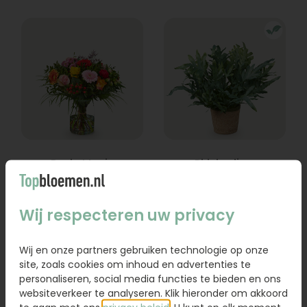
Boeket Lexie
Phlebodium
Vanaf
18,95
16,95
Wij respecteren uw privacy
Bestel
Bestel
Wij en onze partners gebruiken technologie op onze
site, zoals cookies om inhoud en advertenties te
personaliseren, social media functies te bieden en ons
websiteverkeer te analyseren. Klik hieronder om akkoord