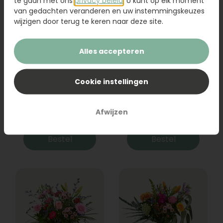
te gaan met ons
privacy beleid
. U kunt op elk moment
van gedachten veranderen en uw instemmingskeuzes
wijzigen door terug te keren naar deze site.
Alles accepteren
Cookie instellingen
Boeket Raya
Sanseveria
Afwijzen
31,95
19,95
Bestel
Bestel